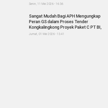
Sawit dengan Oknum Agrinas
Senin, 11 Mei 2026 - 16:36
Sangat Mudah Bagi APH Mengungkap
Peran GS dalam Proses Tender
Kongkalingkong Proyek Paket C PT BI,
CERI; Tinggal Niatnya Aja?
Jumat, 01 Mei 2026 - 13:41