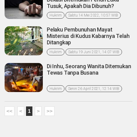
Tusuk, Apakah Dia Dibunuh?
Hukrim
Sabtu 14 Mei 2022, 10:57 WIB
Pelaku Pembunuhan Mayat
Misterius di Kudus Kabarnya Telah
Ditangkap
Hukrim
Sabtu 19 Juni 2021, 14:07 WIB
Di Inhu, Seorang Wanita Ditemukan
Tewas Tanpa Busana
Hukrim
Senin 26 April 2021, 12:14 WIB
<<
<
1
>
>>