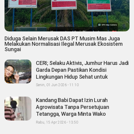
Diduga Selain Merusak DAS PT Musim Mas Juga
Melakukan Normalisasi Ilegal Merusak Ekosistem
Sungai
CERI; Selaku Aktivis, Jumhur Harus Jadi
Garda Depan Pastikan Kondisi
Lingkungan Hidup Sehat untuk
Masyarakat "Apalagi Setelah menjadi
Senin, 01 Jun 2026 - 11:10
Menteri"
Kandang Babi Dapat Izin Lurah
Agrowisata Tanpa Persetujuan
Tetangga, Warga Minta Wako
Pekanbaru Nonaktifkan Zulken
Rabu, 15 Apr 2026 - 13:50